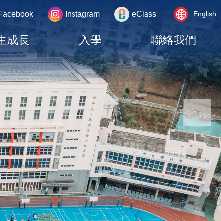
Language
rea
Facebook
Instagram
eClass
English
switcher
生成長
入學
聯絡我們