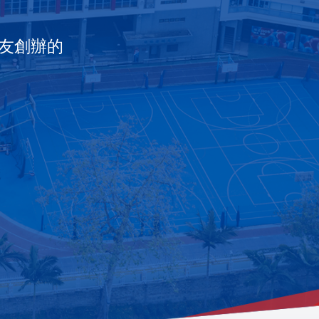
各自獨
事變爆
，港校
助之
至正」
培正中
校，曾
校暫借
回何文
為「香
培正
成為政
友創辦的
校色。
分校。
往戰時
，小學
石、桂
「香港