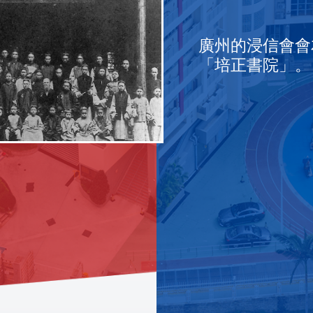
校董會決定中小學
1937-1945蘆溝橋
十二月，日軍陷港
立，中學為政府資
培正確立以「至善
易名為「私立廣州
發後，培正數度遷
二戰結束，香港分
二月，香港分校收
香港分校正式命名
校外道路定名為「
香港培正中學正式
廣州的浸信會會
培正確立以紅藍為
廣州培正創辦香港
停辦。港校員生遷
「香港培正中學」
為校訓
學」
到鶴山、澳門、坪
九龍塘學校復課。
田校舍。
港培正中學」。
道」。
府資助學校。
「培正書院」。
正校：澳門培正。
及幼稚園則為私立
林各地辦學。
培正小學」。