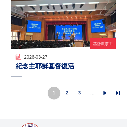
基督教事工
2026-03-27
紀念主耶穌基督復活
Pagination
1
2
3
…
目
頁
頁
下
Last
前
面
面
一
pag
頁
頁
面