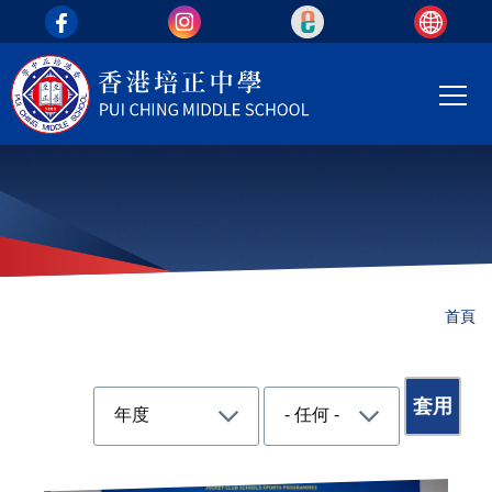
top_area
移至主內容
Main
T
navi
導
首頁
航
連
結