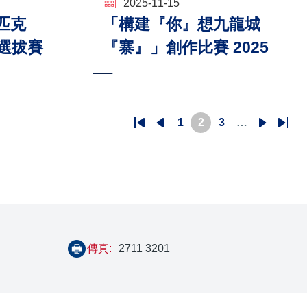
2025-11-15
匹克
「構建『你』想九龍城
香港選拔賽
『寨』」創作比賽 2025
1
2
3
…
First
Previous
頁
目
頁
下
Last
page
page
面
前
面
一
pag
頁
頁
面
傳真:
2711 3201