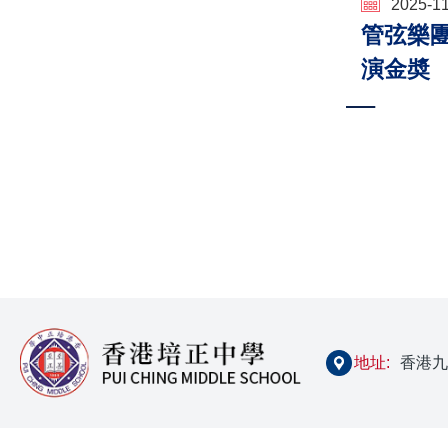
2025-1
管弦樂團
演金奬
Paginat
地址:
香港九