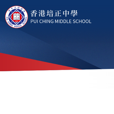
移至主內容
導
航
連
結