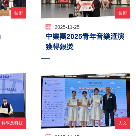
藝術
藝術
2025-11-25
g
中樂團2025青年音樂滙演
獲得銀奬
科學及科技
人文