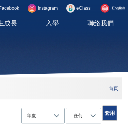
Language
rea
Facebook
Instagram
eClass
English
switcher
生成長
入學
聯絡我們
首頁