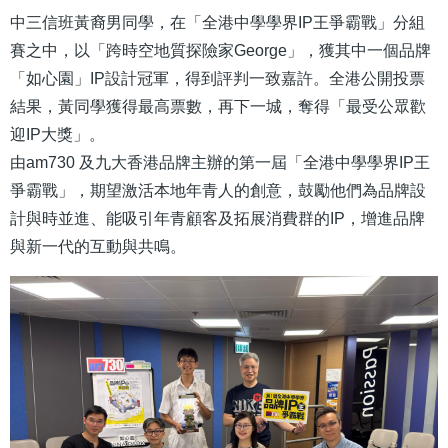
中三信班黃裔男同學，在「全港中學學界IP王爭霸戰」分組
賽之中，以「跨時空地質探險家George」，獲其中一個品牌
「如心園」IP設計冠軍，得到評判一致嘉許。全港公開投票
結果，黃同學獲得最高票數，再下一城，奪得「最受公眾歡
迎IP大獎」。
由am730 及九大香港品牌主辦的第一屆「全港中學學界IP王
爭霸戰」，期望激活本地年青人的創意，鼓勵他們為品牌設
計與時並進、能吸引年青顧客及拓展消費群的IP，增進品牌
與新一代的互動與共鳴。