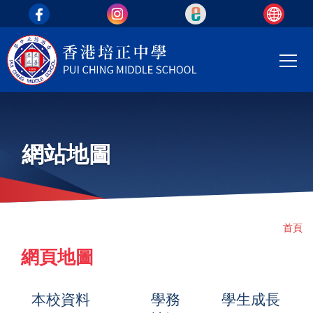
top_area
移至主內容
Main
T
navi
網站地圖
導
首頁
航
網頁地圖
連
結
本校資料
學務
學生成長