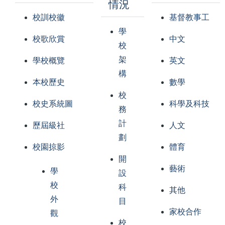
情況
校訓校徽
基督教事工
學
校歌欣賞
中文
校
架
學校概覽
英文
構
本校歷史
數學
校
校史系統圖
科學及科技
務
計
歷屆級社
人文
劃
校園掠影
體育
開
藝術
學
設
校
科
其他
外
目
家校合作
觀
校