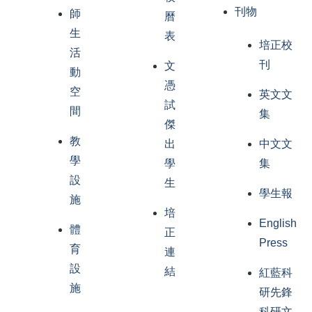
刊物
師
曆
生
表
培正校
活
刊
文
動
憑
空
英文文
試
間
集
傑
教
出
中文文
學
學
集
設
生
學生報
施
培
English
體
正
Press
育
連
設
結
紅藍科
施
研先鋒
科研文