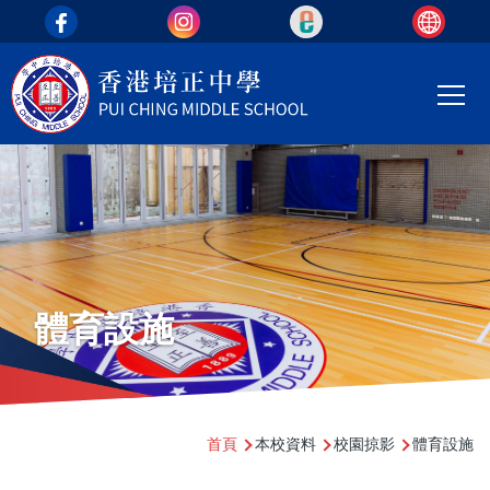
top_area
移至主內容
Main
T
navi
體育設施
導
首頁
本校資料
校園掠影
體育設施
航