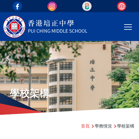
top_area
移至主內容
Main
T
navi
學校架構
導
首頁
學務情況
學校架構
航