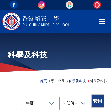
top_area
移至主內容
Main
T
navi
科學及科技
導
首頁
學生成長
科學及科技
科學及科技
航
連
結