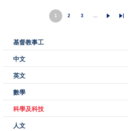
Pagination
1
2
3
…
目
頁
頁
下
Last
前
面
面
一
pag
頁
頁
Main
基督教事工
面
navigation
中文
英文
數學
科學及科技
人文