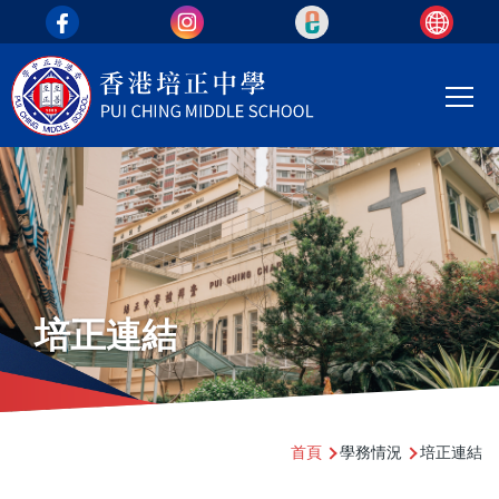
top_area
移至主內容
Main
T
navi
培正連結
導
首頁
學務情況
培正連結
航