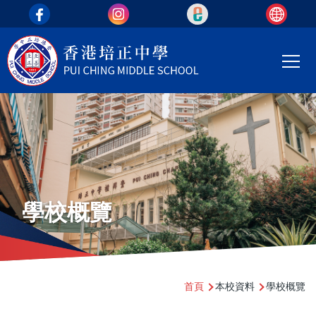
top_area
移至主內容
Main
T
navi
學校概覽
導
首頁
本校資料
學校概覽
航