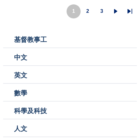
Pagination
1
2
3
目
頁
頁
下
Last
前
面
面
一
pag
頁
頁
Main
基督教事工
面
navigation
中文
英文
數學
科學及科技
人文