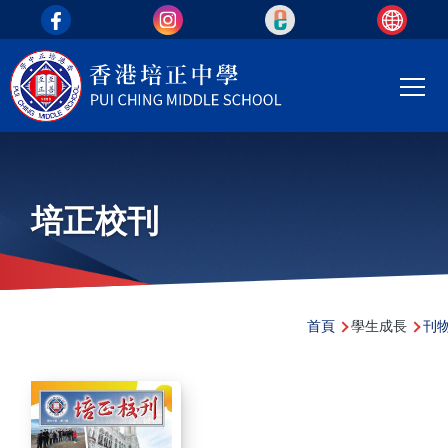
top_area
移至主內容
Main
T
navi
培正校刊
導
首頁
學生成長
刊
航
連
結