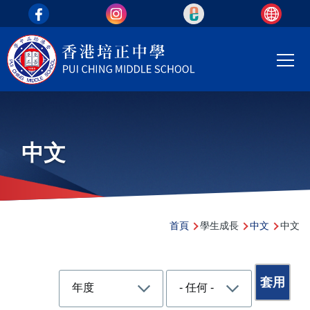
top_area
移至主內容
Main
T
navi
中文
導
首頁
學生成長
中文
中文
航
連
結