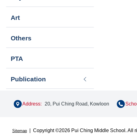
Art
Others
PTA
Publication
Address:
20, Pui Ching Road, Kowloon
Schoo
| Copyright ©
2026 Pui Ching Middle School. All r
Sitemap