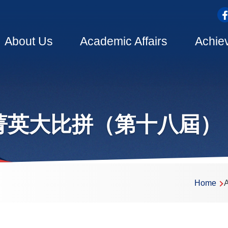
top
Main
About Us
Academic Affairs
Achie
navigation
菁英大比拼（第十八屆）
dcrumb
Home
A