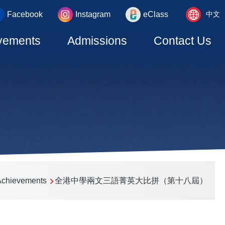
Language
_area
Facebook
Instagram
eClass
中文
switcher
vements
Admissions
Contact Us
chievements
全港中學兩文三語菁英大比拼（第十八屆）