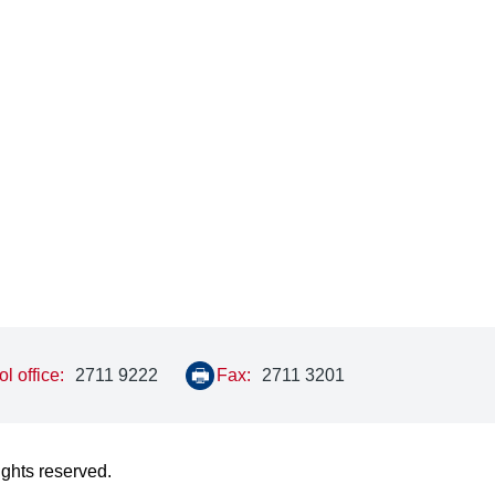
l office:
2711 9222
Fax:
2711 3201
ights reserved.