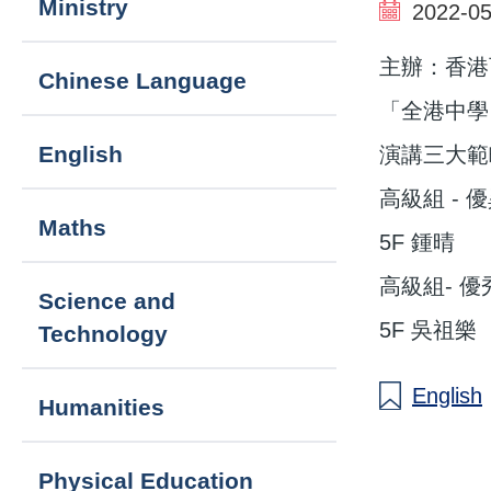
Ministry
2022-05
navigation
主辦：香港
Chinese Language
「全港中學
English
演講三大範
高級組 - 
Maths
5F 鍾晴
高級組- 
Science and
5F 吳祖樂
Technology
English
Humanities
Physical Education