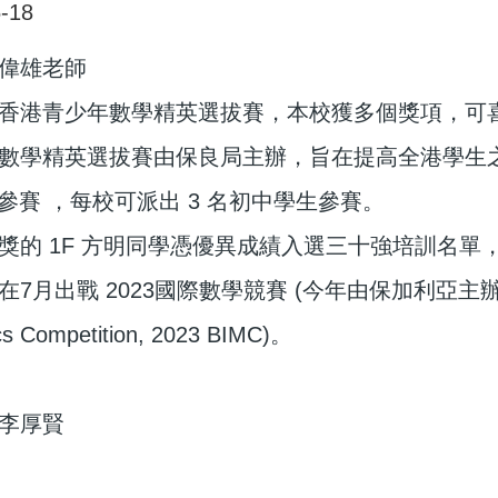
-18
偉雄老師
香港青少年數學精英選拔賽，本校獲多個獎項，可
數學精英選拔賽由保良局主辦，旨在提高全港學生
校參賽 ，每校可派出 3 名初中學生參賽。
獎的 1F 方明同學憑優異成績入選三十強培訓名
月出戰 2023國際數學競賽 (今年由保加利亞主辦，網上進行) 
s Competition, 2023 BIMC)。
 李厚賢