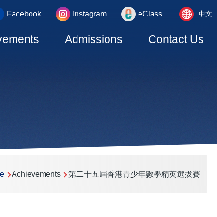
Language
_area
Facebook
Instagram
eClass
中文
switcher
vements
Admissions
Contact Us
e
Achievements
第二十五屆香港青少年數學精英選拔賽