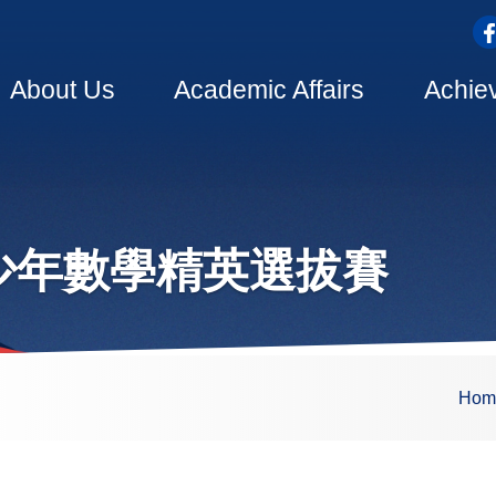
top
Main
About Us
Academic Affairs
Achie
navigation
少年數學精英選拔賽
dcrumb
Hom