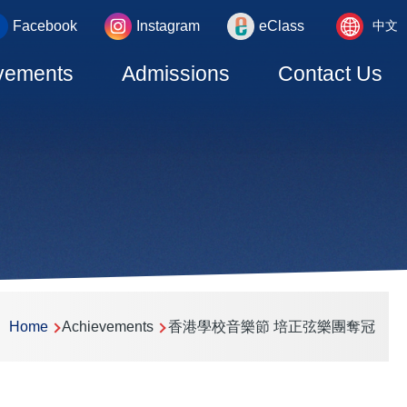
Language
_area
Facebook
Instagram
eClass
中文
switcher
vements
Admissions
Contact Us
Home
Achievements
香港學校音樂節 培正弦樂團奪冠