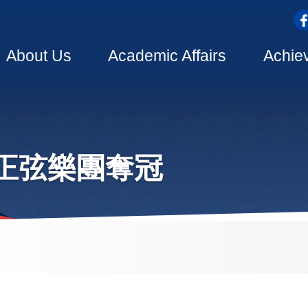
top
Main
About Us
Academic Affairs
Achie
navigation
正弦樂團奪冠
dcrumb