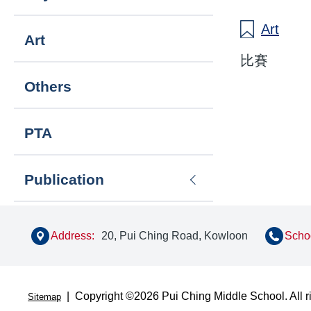
Art
Art
比賽
Others
PTA
Publication
Address:
20, Pui Ching Road, Kowloon
Schoo
| Copyright ©
2026 Pui Ching Middle School. All r
Sitemap