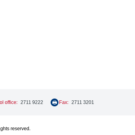
l office:
2711 9222
Fax:
2711 3201
ights reserved.