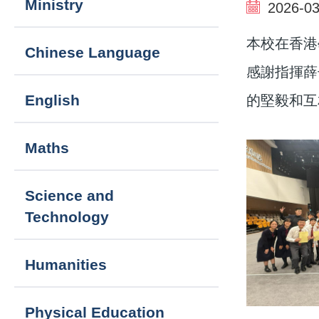
Ministry
2026-03
navigation
本校在香港
Chinese Language
感謝指揮薛
English
的堅毅和互
Maths
Science and
Technology
Humanities
Physical Education