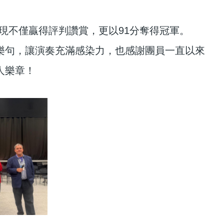
現不僅贏得評判讚賞，更以91分奪得冠軍。
樂句，讓演奏充滿感染力，也感謝團員一直以來
人樂章！