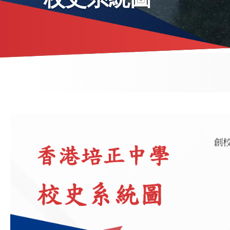
導
航
連
結