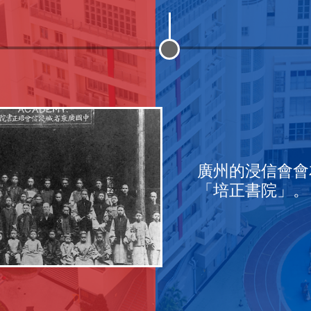
校董會決定中小學
1937-1945蘆溝橋
十二月，日軍陷港
立，中學為政府資
培正確立以「至善
易名為「私立廣州
發後，培正數度遷
二戰結束，香港分
二月，香港分校收
香港分校正式命名
校外道路定名為「
香港培正中學正式
廣州的浸信會會
培正確立以紅藍為
廣州培正創辦香港
停辦。港校員生遷
「香港培正中學」
為校訓
學」
到鶴山、澳門、坪
九龍塘學校復課。
田校舍。
港培正中學」。
道」。
府資助學校。
「培正書院」。
正校：澳門培正。
及幼稚園則為私立
林各地辦學。
培正小學」。