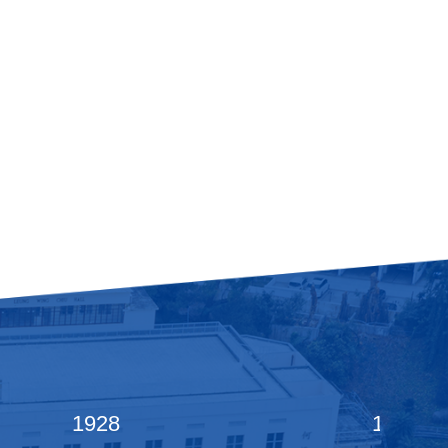
1928
1933