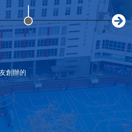
各自獨
事變爆
，港校
助之
至正」
培正中
校，曾
校暫借
回何文
為「香
培正
成為政
友創辦的
校色。
分校。
往戰時
，小學
石、桂
「香港