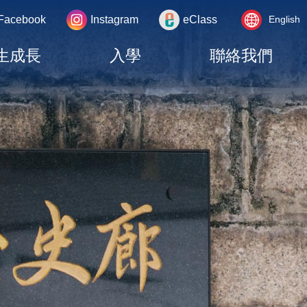
Language
rea
Facebook
Instagram
eClass
English
switcher
生成長
入學
聯絡我們