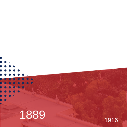
1889
1916