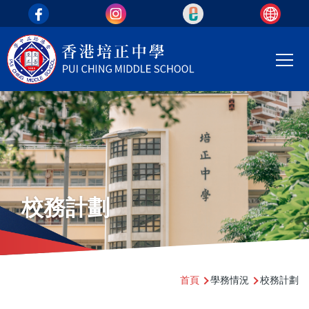
top_area
移至主內容
Main
T
navi
校務計劃
導
首頁
學務情況
校務計劃
航