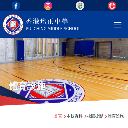
top_area
移至主內容
Main
T
navi
體育設施
導
首頁
本校資料
校園掠影
體育設施
航