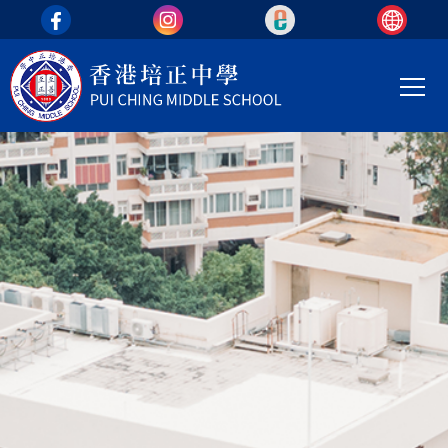
top_area
移至主內容
Main
T
navi