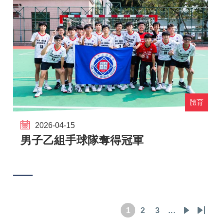
體育
2026-04-15
男子乙組手球隊奪得冠軍
1
2
3
…
目
頁
頁
下
Last