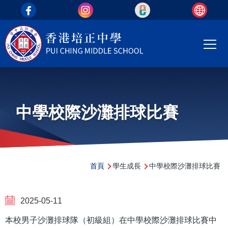
top_area
移至主內容
Main
T
navi
中學校際沙灘排球比賽
導
首頁
學生成長
中學校際沙灘排球比賽
航
連
2025-05-11
結
本校男子沙灘排球隊（初級組）在中學校際沙灘排球比賽中