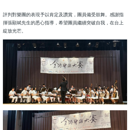
結
評判對樂團的表現予以肯定及讚賞，團員備受鼓舞。感謝指
揮張顯斌先生的悉心指導，希望團員繼續突破自我，在台上
綻放光芒。