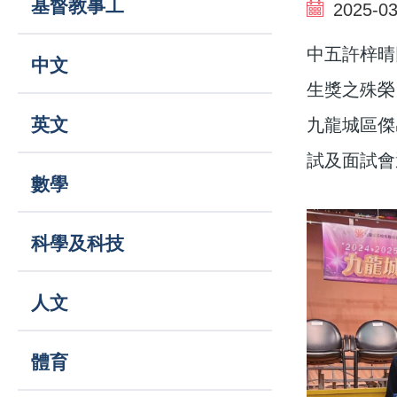
基督教事工
結
2025-03
navigation
中五許梓晴
中文
生獎之殊榮
英文
九龍城區傑
試及面試會
數學
科學及科技
人文
體育