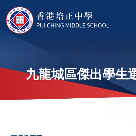
移至主內容
九龍城區傑出學生
導
航
連
Main