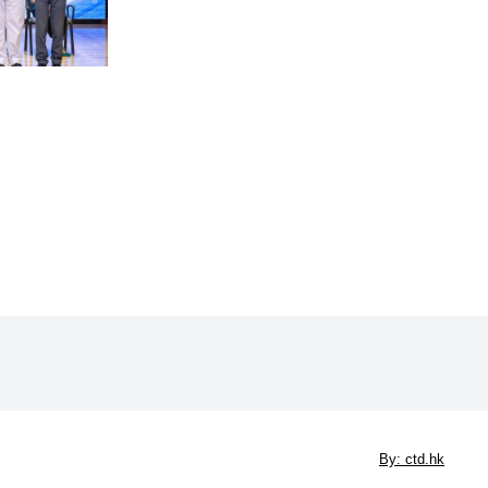
By: ctd.hk