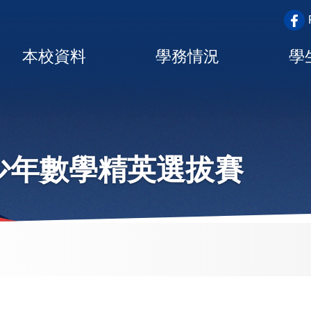
top_a
Main
本校資料
學務情況
學
navigation
少年數學精英選拔賽