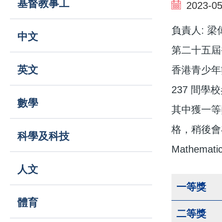
基督教事工
結
2023-05
navigation
負責人: 
中文
第二十五屆
英文
香港青少年
237 間學
數學
其中獲一等
格，稍後會在7
科學及科技
Mathematic
人文
一等獎
體育
二等獎