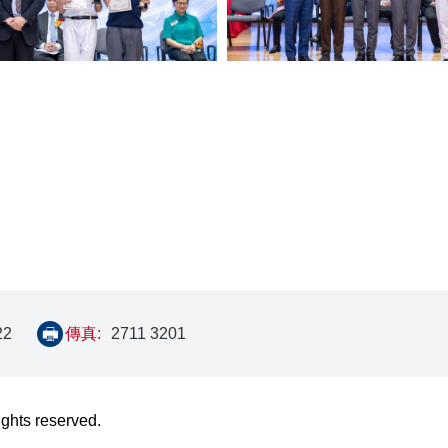
22
傳真:
2711 3201
ights reserved.