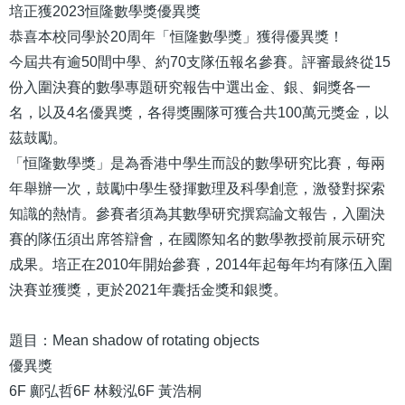
培正獲2023恒隆數學獎優異獎
恭喜本校同學於20周年「恒隆數學獎」獲得優異獎！
今屆共有逾50間中學、約70支隊伍報名參賽。評審最終從15
份入圍決賽的數學專題研究報告中選出金、銀、銅獎各一
名，以及4名優異獎，各得獎團隊可獲合共100萬元獎金，以
茲鼓勵。
「恒隆數學獎」是為香港中學生而設的數學研究比賽，每兩
年舉辦一次，鼓勵中學生發揮數理及科學創意，激發對探索
知識的熱情。參賽者須為其數學研究撰寫論文報告，入圍決
賽的隊伍須出席答辯會，在國際知名的數學教授前展示研究
成果。培正在2010年開始參賽，2014年起每年均有隊伍入圍
決賽並獲獎，更於2021年囊括金獎和銀獎。
題目：Mean shadow of rotating objects
優異獎
6F 鄺弘哲6F 林毅泓6F 黃浩桐