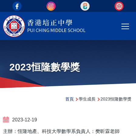
top_area
移至主內容
Main
T
navi
2023恒隆數學獎
導
首頁
學生成長
2023恒隆數學獎
航
連
2023-12-19
結
主辦：恆隆地產、科技大學數學系負責人：樊昕霖老師