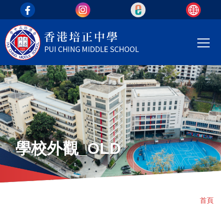
top_area
移至主內容
Main
T
navi
學校外觀_OLD
導
首頁
航