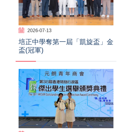
2026-07-13
培正中學奪第一屆「凱旋盃」金
盃(冠軍)