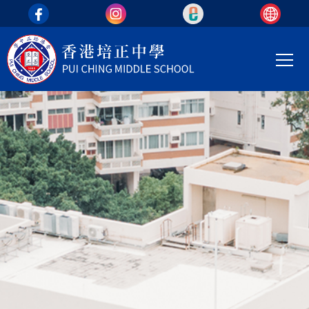
top_area
移至主內容
Main
T
navi