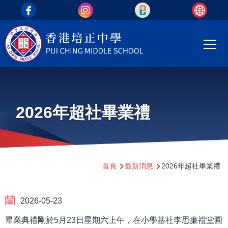
top_area
移至主內容
Main
T
navi
2026年超社畢業禮
導
首頁
最新消息
2026年超社畢業禮
航
連
2026-05-23
結
畢業典禮剛於5月23日星期六上午，在小學基社李思廉禮堂圓